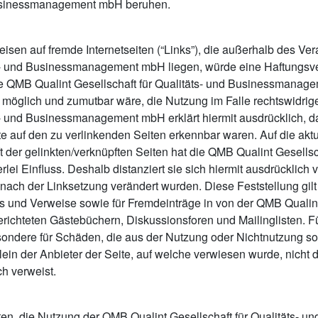
 Businessmanagement mbH beruhen.
weisen auf fremde Internetseiten (“Links”), die außerhalb des 
ts- und Businessmanagement mbH liegen, würde eine Haftungsver
 die QMB Qualint Gesellschaft für Qualitäts- und Businessmana
h möglich und zumutbar wäre, die Nutzung im Falle rechtswidrig
ts- und Businessmanagement mbH erklärt hiermit ausdrücklich, d
te auf den zu verlinkenden Seiten erkennbar waren. Auf die akt
t der gelinkten/verknüpften Seiten hat die QMB Qualint Gesellsch
 Einfluss. Deshalb distanziert sie sich hiermit ausdrücklich vo
 nach der Linksetzung verändert wurden. Diese Feststellung gilt
s und Verweise sowie für Fremdeinträge in von der QMB Qualint 
teten Gästebüchern, Diskussionsforen und Mailinglisten. Für 
sondere für Schäden, die aus der Nutzung oder Nichtnutzung so
llein der Anbieter der Seite, auf welche verwiesen wurde, nicht d
ch verweist.
ten, die Nutzung der QMB Qualint Gesellschaft für Qualitäts