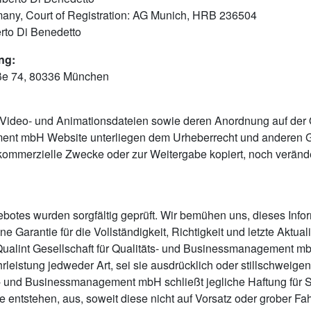
any, Court of Registration: AG Munich, HRB 236504
rto Di Benedetto
ng:
ße 74, 80336 München
n-, Video- und Animationsdateien sowie deren Anordnung auf der
ent mbH Website unterliegen dem Urheberrecht und anderen G
 kommerzielle Zwecke oder zur Weitergabe kopiert, noch veränd
botes wurden sorgfältig geprüft. Wir bemühen uns, dieses Info
ne Garantie für die Vollständigkeit, Richtigkeit und letzte Aktual
int Gesellschaft für Qualitäts- und Businessmanagement mbH 
leistung jedweder Art, sei sie ausdrücklich oder stillschweige
ts- und Businessmanagement mbH schließt jegliche Haftung für Sc
 entstehen, aus, soweit diese nicht auf Vorsatz oder grober Fa